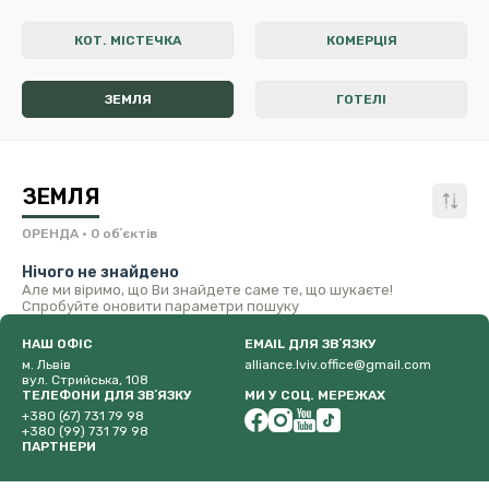
КОТ. МІСТЕЧКА
КОМЕРЦІЯ
ЗЕМЛЯ
ГОТЕЛІ
ЗЕМЛЯ
ОРЕНДА
• 0 обʼєктів
Нічого не знайдено
Але ми віримо, що Ви знайдете саме те, що шукаєте!
Спробуйте оновити параметри пошуку
НАШ ОФІС
EMAIL ДЛЯ ЗВʼЯЗКУ
м. Львів
alliance.lviv.office@gmail.com
вул. Стрийська, 108
ТЕЛЕФОНИ ДЛЯ ЗВʼЯЗКУ
МИ У СОЦ. МЕРЕЖАХ
+380 (67) 731 79 98
+380 (99) 731 79 98
ПАРТНЕРИ