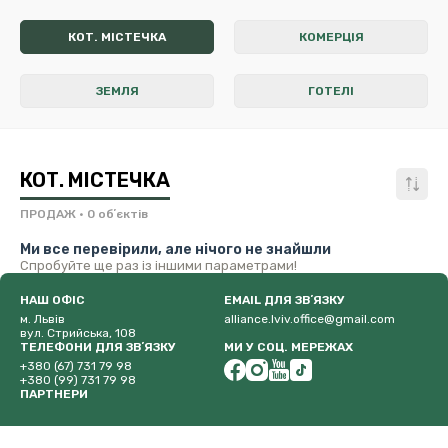
КОТ. МІСТЕЧКА
КОМЕРЦІЯ
ЗЕМЛЯ
ГОТЕЛІ
КОТ. МІСТЕЧКА
ПРОДАЖ
• 0 обʼєктів
Ми все перевірили, але нічого не знайшли
Спробуйте ще раз із іншими параметрами!
НАШ ОФІС
EMAIL ДЛЯ ЗВʼЯЗКУ
м. Львів
alliance.lviv.office@gmail.com
вул. Стрийська, 108
ТЕЛЕФОНИ ДЛЯ ЗВʼЯЗКУ
МИ У СОЦ. МЕРЕЖАХ
+380 (67) 731 79 98
+380 (99) 731 79 98
ПАРТНЕРИ