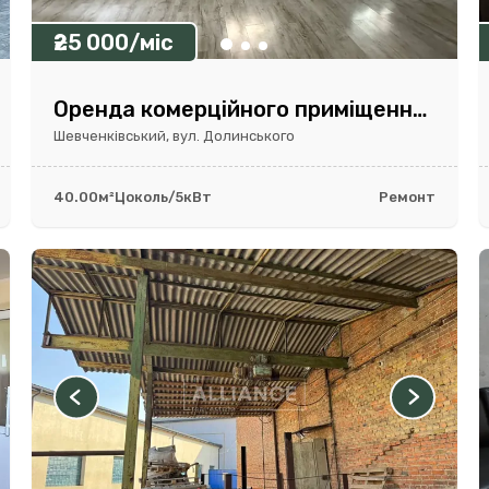
₴25 000/міс
Оренда комерційного приміщення біля Forum Lviv | 40 м²
Шевченківський, вул. Долинського
40.00м²
Цоколь/5
кВт
Ремонт