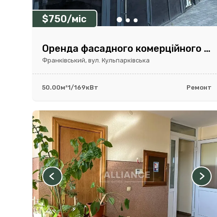
$750/міс
Оренда фасадного комерційного приміщення в ЖК Parus City 50 м²
Франківський, вул. Кульпарківська
50.00м²
1/16
9кВт
Ремонт