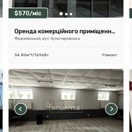
$570/міс
Оренда комерційного приміщення 34,8 м² | Parus City | фасад
Франківський, вул. Кульпарківська
34.80м²
1/16
9кВт
Ремонт