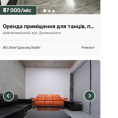
₴37 000/міс
Оренда приміщення для танців, пілатесу, індивідуальних занять I Центр
Шевченківський, вул. Долинського
80.00м²
Цоколь/5
кВт
Ремонт