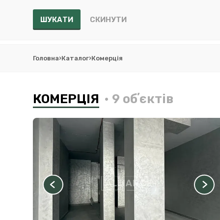
ШУКАТИ
СКИНУТИ
Головна
›
Каталог
›
Комерція
КОМЕРЦІЯ
• 9 обʼєктів