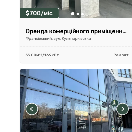
$700/міс
Оренда комерційного приміщення 55 м² в ЖК Parus City I Фасад
Франківський, вул. Кульпарківська
55.00м²
1/16
9кВт
Ремонт