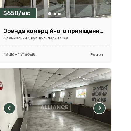
$650/міс
Оренда комерційного приміщення 46,5 м² в ЖК Parus City I Фасад
Франківський, вул. Кульпарківська
46.50м²
1/16
9кВт
Ремонт