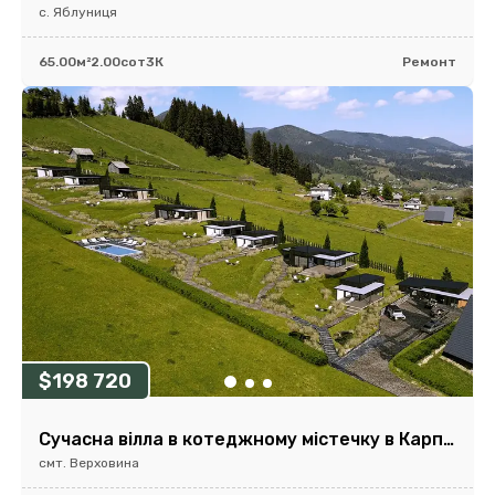
с. Яблуниця
65.00м²
2.00сот
3К
Ремонт
$198 720
Сучасна вілла в котеджному містечку в Карпатах, с. Красник
смт. Верховина