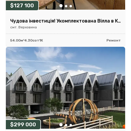
$127 100
Чудова інвестиція! Укомплектована Вілла в Карпатах, Верховина
смт. Верховина
54.00м²
4.30сот
1К
Ремонт
$299 000