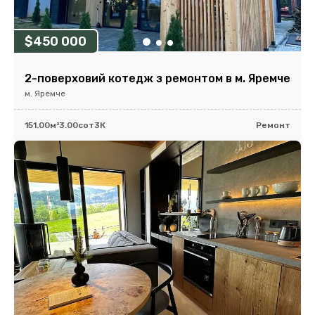
$450 000
2-поверховий котедж з ремонтом в м. Яремче
м. Яремче
151.00м²
3.00сот
3К
Ремонт