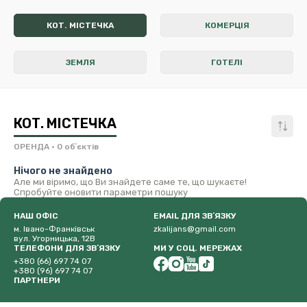
КОТ. МІСТЕЧКА
КОМЕРЦІЯ
ЗЕМЛЯ
ГОТЕЛІ
КОТ. МІСТЕЧКА
ОРЕНДА
• 0 обʼєктів
Нічого не знайдено
Але ми віримо, що Ви знайдете саме те, що шукаєте!
Спробуйте оновити параметри пошуку
НАШ ОФІС
EMAIL ДЛЯ ЗВʼЯЗКУ
м. Івано-Франківськ
zkalijans@gmail.com
вул. Угорницька, 12В
ТЕЛЕФОНИ ДЛЯ ЗВʼЯЗКУ
МИ У СОЦ. МЕРЕЖАХ
+380 (66) 697 74 07
+380 (96) 697 74 07
ПАРТНЕРИ