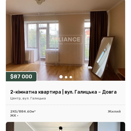
$87 000
2-кімнатна квартира | вул. Галицька – Довга
Центр, вул. Галицька
2К
5/8
84.60м²
Жилий
ЖК •