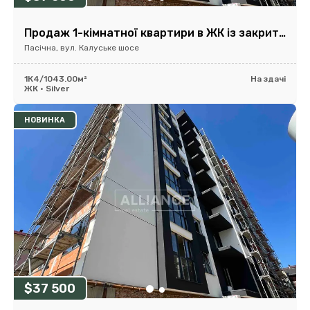
Продаж 1-кімнатної квартири в ЖК із закритою територією
Пасічна, вул. Калуське шосе
1К
4/10
43.00м²
На здачі
ЖК • Silver
НОВИНКА
$37 500