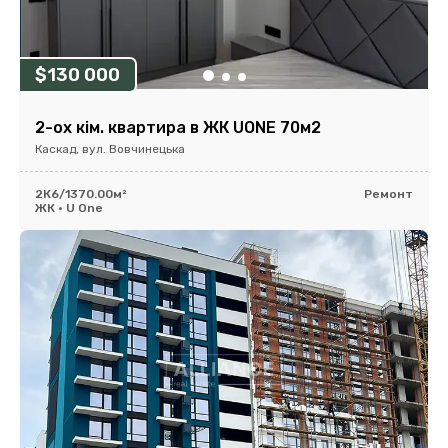
$130 000
2-ох кім. квартира в ЖК UONE 70м2
Каскад, вул. Вовчинецька
2К
6/13
70.00м²
Ремонт
ЖК • U One