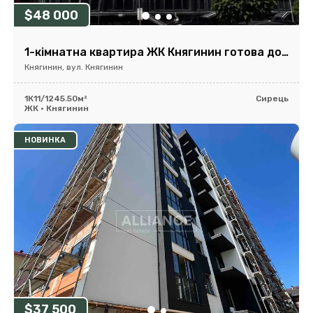
$48 000
1-кімнатна квартира ЖК Княгинин готова до ремонту
Княгинин, вул. Княгинин
1К
11/12
45.50м²
Сирець
ЖК • Княгинин
НОВИНКА
$37 500