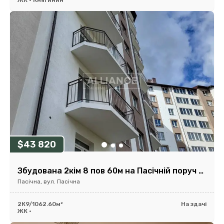
ЖК • Княгинин
$43 820
Збудована 2кім 8 пов 60м на Пасічній поруч обл лікарні біля річки
Пасічна, вул. Пасічна
2К
9/10
62.60м²
На здачі
ЖК •