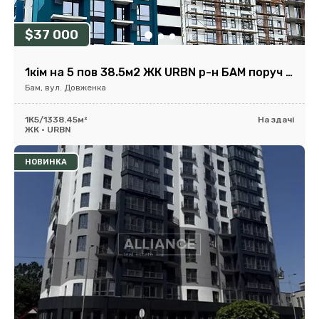
$37 000
1кім на 5 пов 38.5м2 ЖК URBN р-н БАМ поруч парк та озеро
Бам, вул. Довженка
1К
5/13
38.45м²
На здачі
ЖК • URBN
НОВИНКА