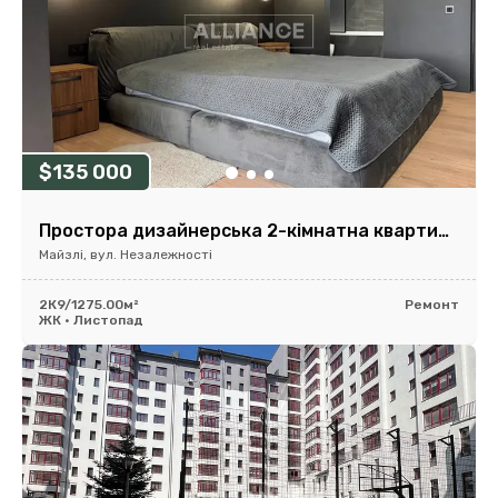
$135 000
Простора дизайнерська 2-кімнатна квартира в будинку бізнес-класу!
Майзлі, вул. Незалежності
2К
9/12
75.00м²
Ремонт
ЖК • Листопад