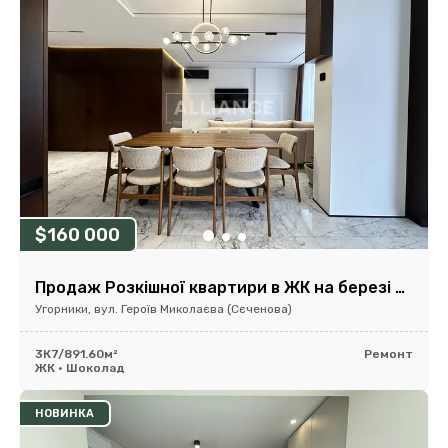
$160 000
Продаж Розкішної квартири в ЖК на березі річки.
Угорники, вул. Героїв Миколаєва (Сєченова)
3К
7/8
91.60м²
Ремонт
ЖК • Шоколад
НОВИНКА