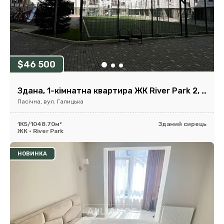
$46 500
Здана, 1-кімнатна квартира ЖК River Park 2, 48,7м2
Пасічна, вул. Галицька
1К
5/10
48.70м²
Зданий сирець
ЖК • River Park
НОВИНКА