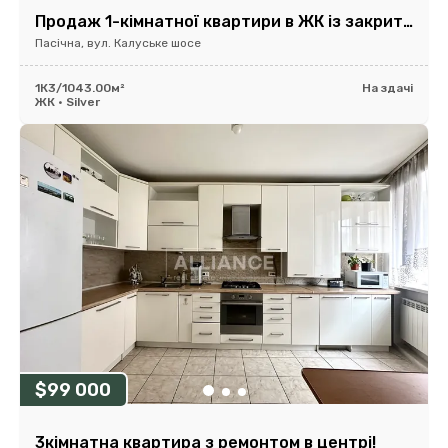
Продаж 1-кімнатної квартири в ЖК із закритою територією
Пасічна, вул. Калуське шосе
1К
3/10
43.00м²
На здачі
ЖК • Silver
$99 000
3кімнатна квартира з ремонтом в центрі!