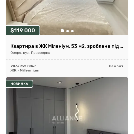
$119 000
Квартира в ЖК Міленіум, 53 м2, зроблена під 2 кімнатну
Озеро, вул. Приозерна
2К
6/9
52.00м²
Ремонт
ЖК • Millennium
НОВИНКА