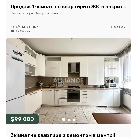
Продаж 1-кімнатної квартири в ЖК із закритою територією
Пасічна, вул. Калуське шосе
1К
3/10
43.00м²
На здачі
ЖК • Silver
$99 000
3кімнатна квартира з ремонтом в центрі!