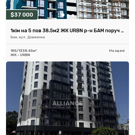
$37 000
1кім на 5 пов 38.5м2 ЖК URBN р-н БАМ поруч парк та озеро
Бам, вул. Довженка
1К
5/13
38.45м²
На здачі
ЖК • URBN