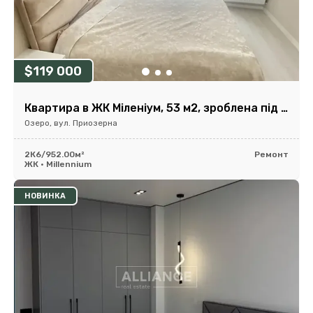
$119 000
Квартира в ЖК Міленіум, 53 м2, зроблена під 2 кімнатну
Озеро, вул. Приозерна
2К
6/9
52.00м²
Ремонт
ЖК • Millennium
НОВИНКА