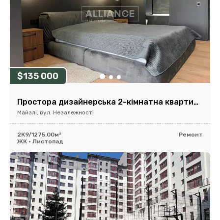
$135 000
Простора дизайнерська 2-кімнатна квартира в будинку бізнес-класу!
Майзлі, вул. Незалежності
2К
9/12
75.00м²
Ремонт
ЖК • Листопад