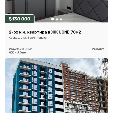
$130 000
2-ох кім. квартира в ЖК UONE 70м2
Каскад, вул. Вовчинецька
2К
6/13
70.00м²
Ремонт
ЖК • U One