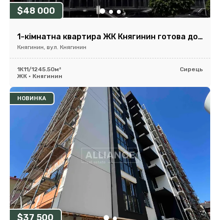
$48 000
1-кімнатна квартира ЖК Княгинин готова до ремонту
Княгинин, вул. Княгинин
1К
11/12
45.50м²
Сирець
ЖК • Княгинин
НОВИНКА
$37 500