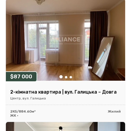
$87 000
2-кімнатна квартира | вул. Галицька – Довга
Центр, вул. Галицька
2К
5/8
84.60м²
Жилий
ЖК •