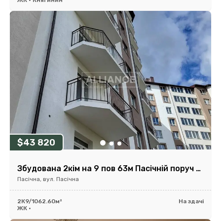
ЖК • Княгинин
$43 820
Збудована 2кім на 9 пов 63м Пасічній поруч обл лікарні біля річки
Пасічна, вул. Пасічна
2К
9/10
62.60м²
На здачі
ЖК •