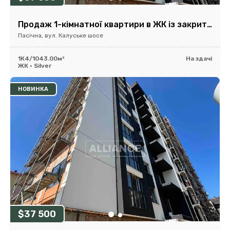
Продаж 1-кімнатної квартири в ЖК із закритою територією
Пасічна, вул. Калуське шосе
1К
4/10
43.00м²
На здачі
ЖК • Silver
НОВИНКА
$37 500