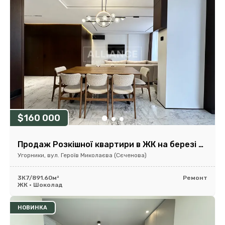
$160 000
Продаж Розкішної квартири в ЖК на березі річки.
Угорники, вул. Героїв Миколаєва (Сєченова)
3К
7/8
91.60м²
Ремонт
ЖК • Шоколад
НОВИНКА