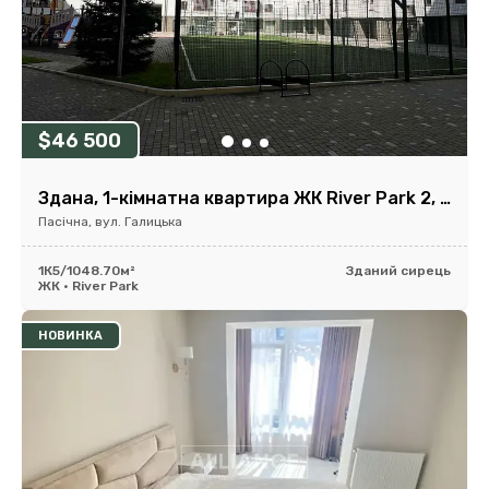
$46 500
Здана, 1-кімнатна квартира ЖК River Park 2, 48,7м2
Пасічна, вул. Галицька
1К
5/10
48.70м²
Зданий сирець
ЖК • River Park
НОВИНКА