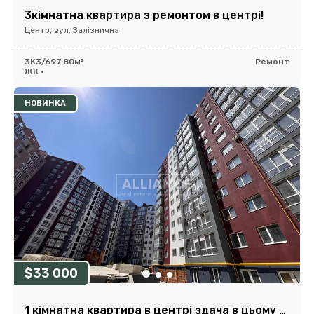
3кімнатна квартира з ремонтом в центрі!
Центр, вул. Залізнична
3К
3/6
97.80м²
Ремонт
ЖК •
НОВИНКА
$33 000
1 кімнатна квартира в центрі здача в цьому році