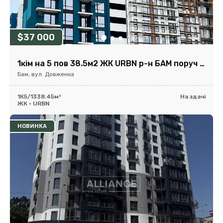
$37 000
1кім на 5 пов 38.5м2 ЖК URBN р-н БАМ поруч парк та озеро
Бам, вул. Довженка
1К
5/13
38.45м²
На здачі
ЖК • URBN
НОВИНКА