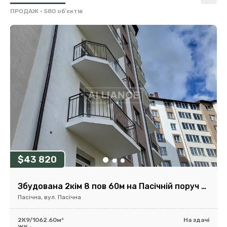
ПРОДАЖ
• 580 обʼєктів
$43 820
Збудована 2кім 8 пов 60м на Пасічній поруч обл лікарні біля річки
Пасічна, вул. Пасічна
2К
9/10
62.60м²
На здачі