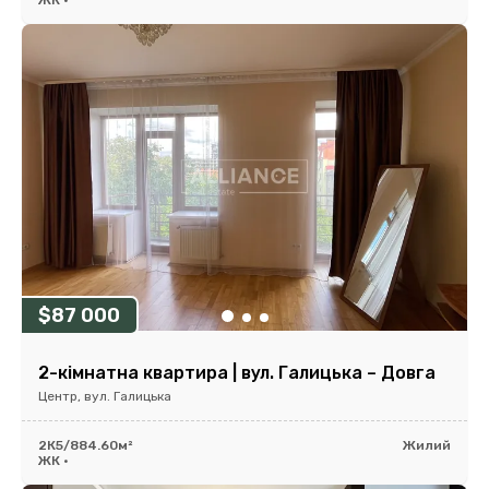
ЖК •
$87 000
2-кімнатна квартира | вул. Галицька – Довга
Центр, вул. Галицька
2К
5/8
84.60м²
Жилий
ЖК •