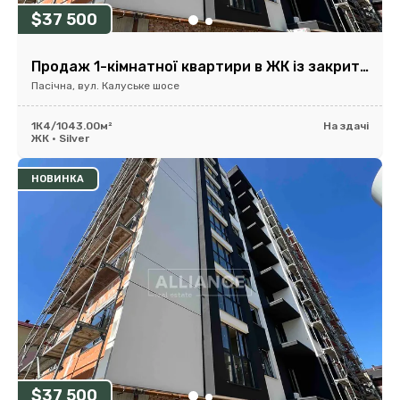
$37 500
Продаж 1-кімнатної квартири в ЖК із закритою територією
Пасічна, вул. Калуське шосе
1К
4/10
43.00м²
На здачі
ЖК • Silver
НОВИНКА
$37 500