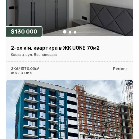
$130 000
2-ох кім. квартира в ЖК UONE 70м2
Каскад, вул. Вовчинецька
2К
6/13
70.00м²
Ремонт
ЖК • U One