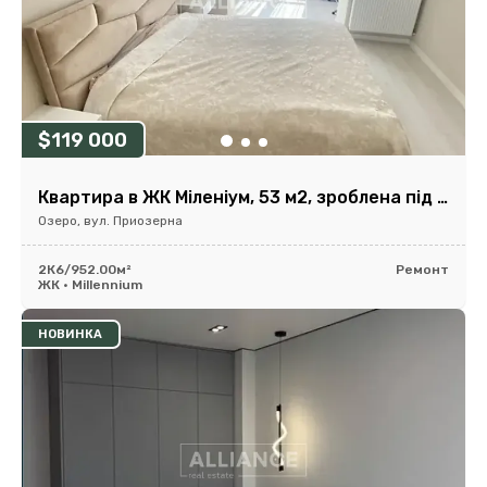
$119 000
Квартира в ЖК Міленіум, 53 м2, зроблена під 2 кімнатну
Озеро, вул. Приозерна
2К
6/9
52.00м²
Ремонт
ЖК • Millennium
НОВИНКА