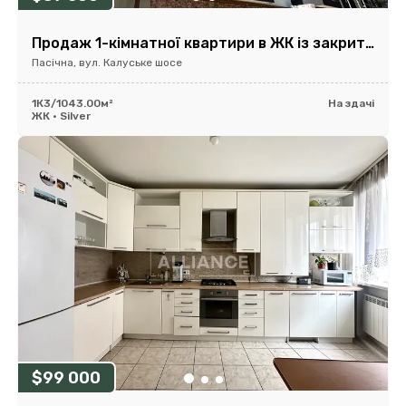
Продаж 1-кімнатної квартири в ЖК із закритою територією
Пасічна, вул. Калуське шосе
1К
3/10
43.00м²
На здачі
ЖК • Silver
$99 000