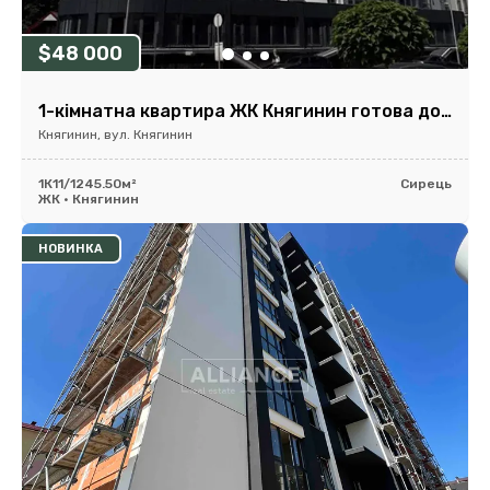
$48 000
1-кімнатна квартира ЖК Княгинин готова до ремонту
Княгинин, вул. Княгинин
1К
11/12
45.50м²
Сирець
ЖК • Княгинин
НОВИНКА