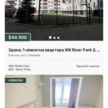
$46 500
Здана, 1-кімнатна квартира ЖК River Park 2, 48,7м2
Пасічна, вул. Галицька
1К
5/10
48.70м²
Зданий сирець
ЖК • River Park
НОВИНКА