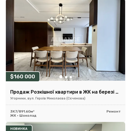
$160 000
Продаж Розкішної квартири в ЖК на березі річки.
Угорники, вул. Героїв Миколаєва (Сєченова)
3К
7/8
91.60м²
Ремонт
ЖК • Шоколад
НОВИНКА