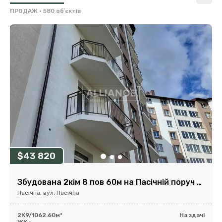
ПРОДАЖ
• 580 обʼєктів
$43 820
Збудована 2кім 8 пов 60м на Пасічній поруч обл лікарні біля річки
Пасічна, вул. Пасічна
2К
9/10
62.60м²
На здачі