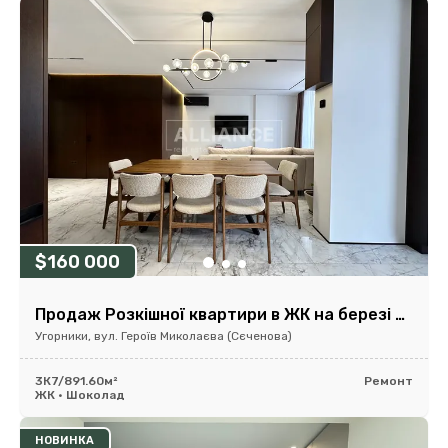
$160 000
Продаж Розкішної квартири в ЖК на березі річки.
Угорники, вул. Героїв Миколаєва (Сєченова)
3К
7/8
91.60м²
Ремонт
ЖК • Шоколад
НОВИНКА