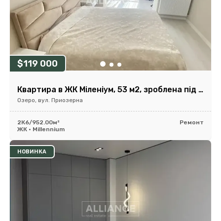
$119 000
Квартира в ЖК Міленіум, 53 м2, зроблена під 2 кімнатну
Озеро, вул. Приозерна
2К
6/9
52.00м²
Ремонт
ЖК • Millennium
НОВИНКА