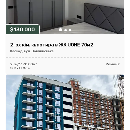
$130 000
2-ох кім. квартира в ЖК UONE 70м2
Каскад, вул. Вовчинецька
2К
6/13
70.00м²
Ремонт
ЖК • U One