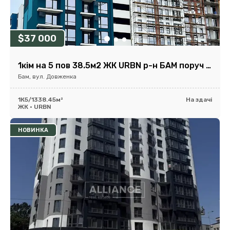
$37 000
1кім на 5 пов 38.5м2 ЖК URBN р-н БАМ поруч парк та озеро
Бам, вул. Довженка
1К
5/13
38.45м²
На здачі
ЖК • URBN
НОВИНКА