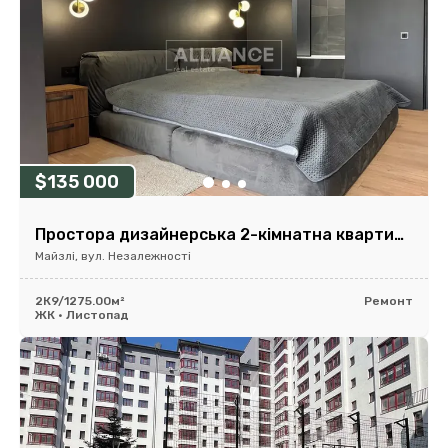
$135 000
Простора дизайнерська 2-кімнатна квартира в будинку бізнес-класу!
Майзлі, вул. Незалежності
2К
9/12
75.00м²
Ремонт
ЖК • Листопад