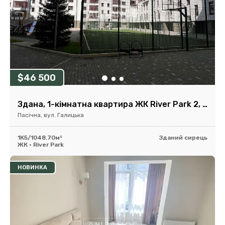
$46 500
Здана, 1-кімнатна квартира ЖК River Park 2, 48,7м2
Пасічна, вул. Галицька
1К
5/10
48.70м²
Зданий сирець
ЖК • River Park
НОВИНКА