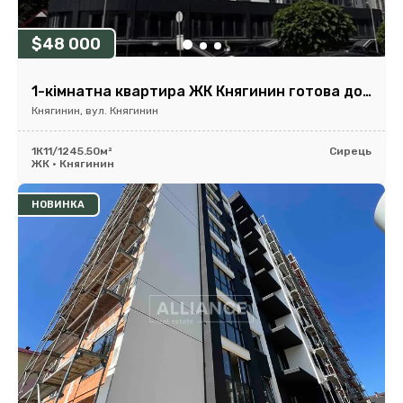
$48 000
1-кімнатна квартира ЖК Княгинин готова до ремонту
Княгинин, вул. Княгинин
1К
11/12
45.50м²
Сирець
ЖК • Княгинин
НОВИНКА