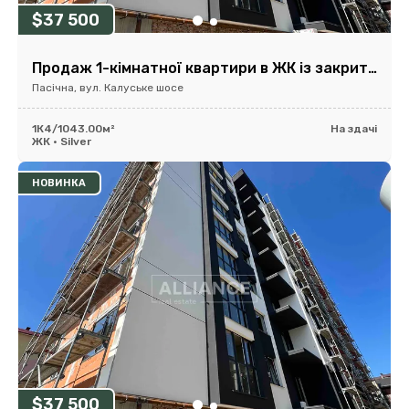
$37 500
Продаж 1-кімнатної квартири в ЖК із закритою територією
Пасічна, вул. Калуське шосе
1К
4/10
43.00м²
На здачі
ЖК • Silver
НОВИНКА
$37 500