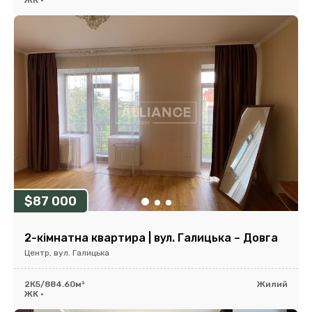
ЖК •
$87 000
2-кімнатна квартира | вул. Галицька – Довга
Центр, вул. Галицька
2К
5/8
84.60м²
Жилий
ЖК •