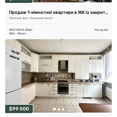
Продаж 1-кімнатної квартири в ЖК із закритою територією
Пасічна, вул. Калуське шосе
1К
3/10
43.00м²
На здачі
ЖК • Silver
$99 000