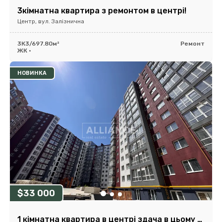
3кімнатна квартира з ремонтом в центрі!
Центр, вул. Залізнична
3К
3/6
97.80м²
Ремонт
ЖК •
НОВИНКА
$33 000
1 кімнатна квартира в центрі здача в цьому році