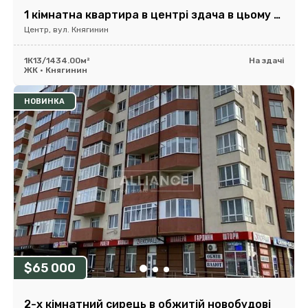
1 кімнатна квартира в центрі здача в цьому році
Центр, вул. Княгинин
1К
13/14
34.00м²
На здачі
ЖК • Княгинин
НОВИНКА
$65 000
2-х кімнатний сирець в обжитій новобудові