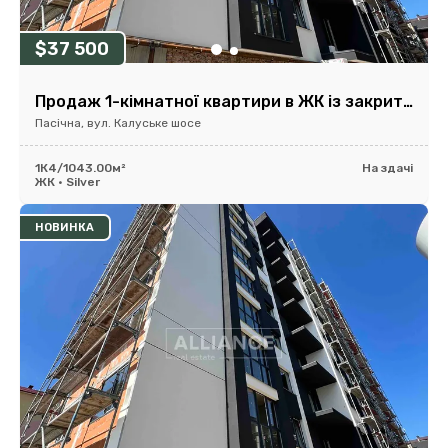
$37 500
Продаж 1-кімнатної квартири в ЖК із закритою територією
Пасічна, вул. Калуське шосе
1К
4/10
43.00м²
На здачі
ЖК • Silver
НОВИНКА