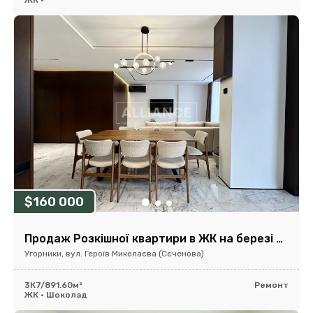
ЖК •
$160 000
Продаж Розкішної квартири в ЖК на березі річки.
Угорники, вул. Героїв Миколаєва (Сєченова)
3К
7/8
91.60м²
Ремонт
ЖК • Шоколад