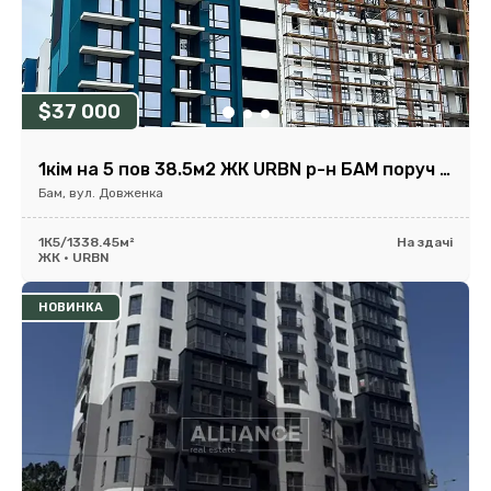
$37 000
1кім на 5 пов 38.5м2 ЖК URBN р-н БАМ поруч парк та озеро
Бам, вул. Довженка
1К
5/13
38.45м²
На здачі
ЖК • URBN
НОВИНКА