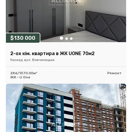
$130 000
2-ох кім. квартира в ЖК UONE 70м2
Каскад, вул. Вовчинецька
2К
6/13
70.00м²
Ремонт
ЖК • U One