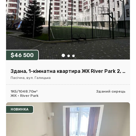
$46 500
Здана, 1-кімнатна квартира ЖК River Park 2, 48,7м2
Пасічна, вул. Галицька
1К
5/10
48.70м²
Зданий сирець
ЖК • River Park
НОВИНКА