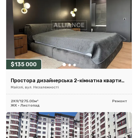
$135 000
Простора дизайнерська 2-кімнатна квартира в будинку бізнес-класу!
Майзлі, вул. Незалежності
2К
9/12
75.00м²
Ремонт
ЖК • Листопад