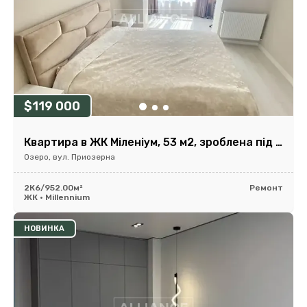
$119 000
Квартира в ЖК Міленіум, 53 м2, зроблена під 2 кімнатну
Озеро, вул. Приозерна
2К
6/9
52.00м²
Ремонт
ЖК • Millennium
НОВИНКА