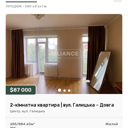
ПРОДАЖ
• 580 обʼєктів
$87 000
2-кімнатна квартира | вул. Галицька – Довга
Центр, вул. Галицька
2К
5/8
84.60м²
Жилий