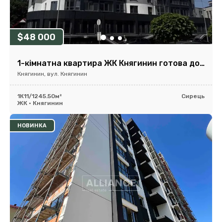
$48 000
1-кімнатна квартира ЖК Княгинин готова до ремонту
Княгинин, вул. Княгинин
1К
11/12
45.50м²
Сирець
ЖК • Княгинин
НОВИНКА