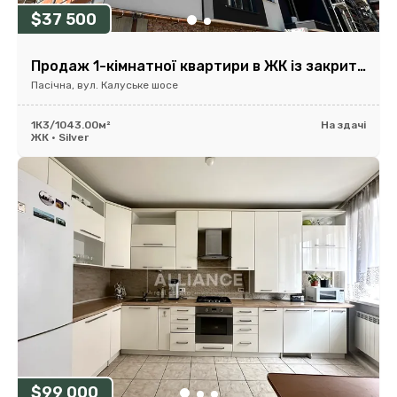
$37 500
Продаж 1-кімнатної квартири в ЖК із закритою територією
Пасічна, вул. Калуське шосе
1К
3/10
43.00м²
На здачі
ЖК • Silver
$99 000